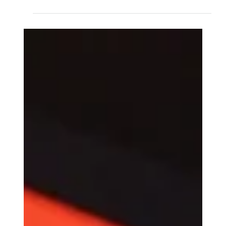
2 min de leitura
CIBERSEGURANÇA
A necessidade da continuidade de
negócios que a pandemia da Covid-19
evidenciou.
PCN é um recurso essencial para as empresas,
visando garantir a interrupção operacional e
mantendo a reputação da organização.