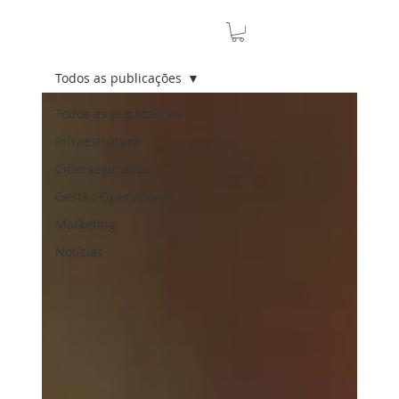
Todos as publicações
Todos as publicações
Infraestrutura
Cibersegurança
Gestão Operacional
Marketing
Notícias