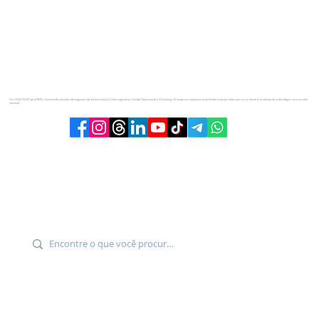
Um HUB MSSP para PMEs, fornecendo soluções abrangentes: da Infraestrutura à Cibersegurança, Gestão Operacional e Marketing. Orientamos o pequeno empreendimento por todo o percurso, desde a incubação até a decolagem no mercado
nacional.