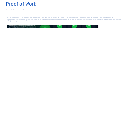
Proof of Work
Score mind7solucoes.com.br
O Mind7 Score garante a conformidade do domínio e traz segurança para os clientes Mind7. O e-mail do seu domínio é altamente seguro contra representação e
interceptação, e os destinatários veem a marca na comunicação. Essas medidas criam confiança na marca, protegem os destinatários de ataques e ajudam a garantir que o e-
mail seja entregue de forma eficaz.