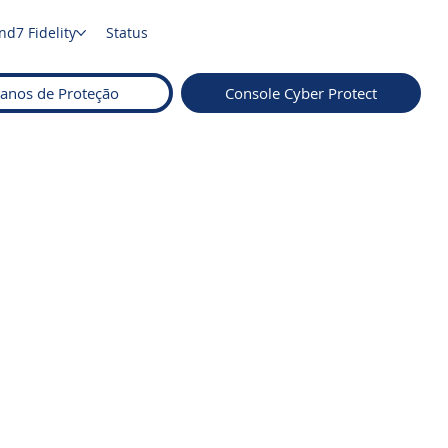
nd7 Fidelity
Status
lanos de Proteção
Console Cyber Protect