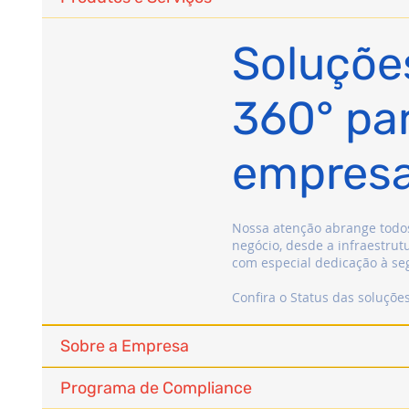
Soluçõe
360° pa
empres
Nossa atenção abrange todos
negócio, desde a infraestrut
com especial dedicação à se
Confira o Status das soluçõe
Sobre a Empresa
Programa de Compliance