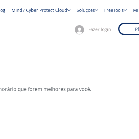
log
Mind7 Cyber Protect Cloud
Soluções
FreeTools
Mi
P
Fazer login
o horário que forem melhores para você.