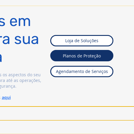
s em
ra sua
Loja de Soluções
a
Planos de Proteção
Agendamento de Serviços
 os aspectos do seu
ura até as operações,
gurança.
s
aqui