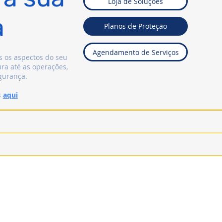
Loja de Soluções
a
Planos de Proteção
Agendamento de Serviços
 os aspectos do seu
ura até as operações,
gurança.
s
aqui