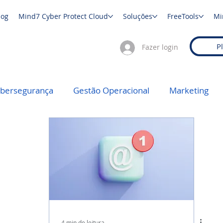
log
Mind7 Cyber Protect Cloud
Soluções
FreeTools
Mi
P
Fazer login
ibersegurança
Gestão Operacional
Marketing
4 min de leitura