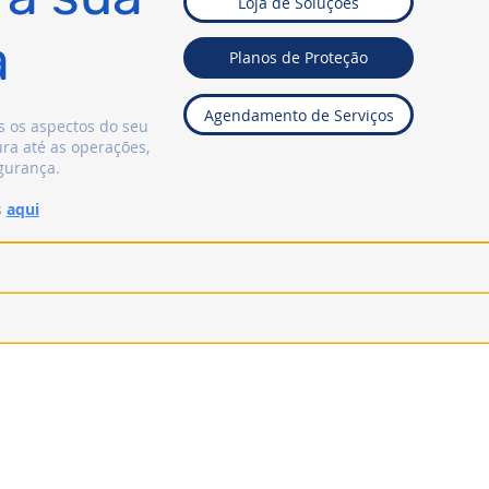
Loja de Soluções
a
Planos de Proteção
Agendamento de Serviços
 os aspectos do seu
ura até as operações,
gurança.
s
aqui