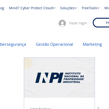
log
Mind7 Cyber Protect Cloud
Soluções
FreeTools
Mi
P
Fazer login
ibersegurança
Gestão Operacional
Marketing
4 min de leitura