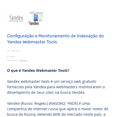
Configuração e Monitoramento de Indexação do
Yandex Webmaster Tools
SKU
SKU:
#YNDXTOOLS
#YNDXTOOLS
Preço
De
R$ 89,09
Imposto não incl.
|
Frete Grátis
O que é Yandex Webmaster Tools?
Yandex webmaster tools é um serviço web gratuito
fornecido pela Yandex para webmasters monitorarem o
desempenho de seus sites na busca Yandex.
Yandex (Russo: Яндекс) (NASDAQ: YNDX) é uma
companhia de internet russa que opera o maior motor de
busca da Rússia, detendo 60% do mercado neste país; a