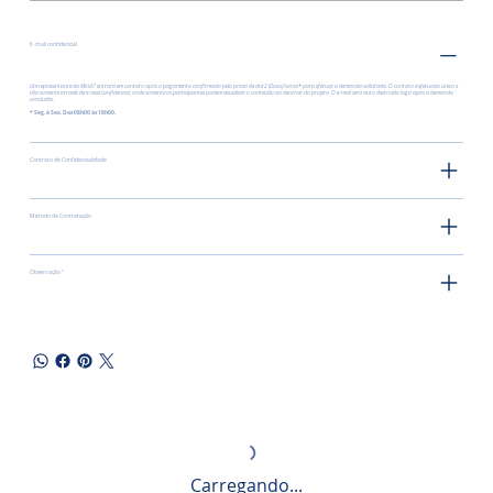
E-mail confidencial
Um representante da Mind7 entrará em contato após o pagamento confirmado pelo prazo de até 2 (Duas) horas
*
para efetuar a demanda solicitada. O contato é efetuado único e
tão somente através de e-mail confidencial, onde somente os participantes podem visualizar o conteúdo ao decorrer do projeto. O e-mail será auto destruído logo após a demanda
concluída.
* Seg. à Sex. Das 08h00 às 18h00.
Contrato de Confidencialidade
Método de Contratação
Observação ¹
Carregando...