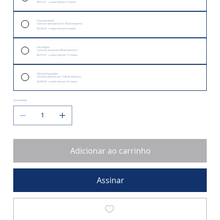
R$ 97,01
a cada mês por 3 meses
Empreendedor
Contrato semestral com 5% de desconto
R$ 94,04
a cada mês por 6 meses
Estratégico
Contrato anual com 8% de desconto
R$ 91,07
a cada mês por 12 meses
Clientes Engajados
Contrato bianual com 10% de desconto
R$ 89,09
a cada mês por 24 meses
Quantidade
Adicionar ao carrinho
Assinar