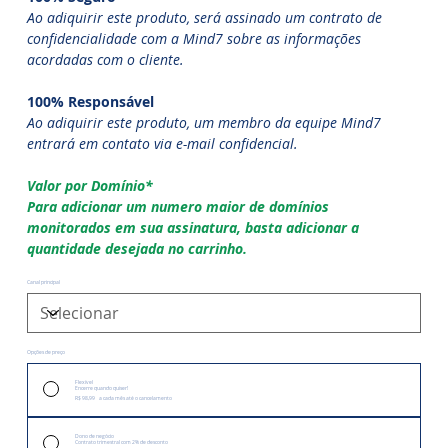
Ao adiquirir este produto, será assinado um contrato de
confidencialidade com a Mind7 sobre as informações
acordadas com o cliente.
100% Responsável
Ao adiquirir este produto, um membro da equipe Mind7
entrará em contato via e-mail confidencial.
Valor por Domínio*
Para adicionar um numero maior de domínios
monitorados em sua assinatura, basta adicionar a
quantidade desejada no carrinho.
Canal principal
Opções de preço
Flexível
Encerre quando quiser!
R$ 98,99
a cada mês até o cancelamento
Dono de negócio
Contrato trimestral com 2% de desconto