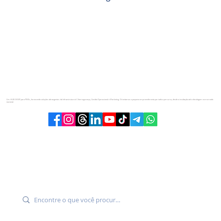
Um HUB MSSP para PMEs, fornecendo soluções abrangentes: da Infraestrutura à Cibersegurança, Gestão Operacional e Marketing. Orientamos o pequeno empreendimento por todo o percurso, desde a incubação até a decolagem no mercado
nacional.