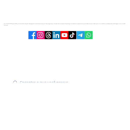
Um HUB MSSP para PMEs, fornecendo soluções abrangentes: da Infraestrutura à Cibersegurança, Gestão Operacional e Marketing. Orientamos o pequeno empreendimento por todo o percurso, desde a incubação até a decolagem no mercado
nacional.