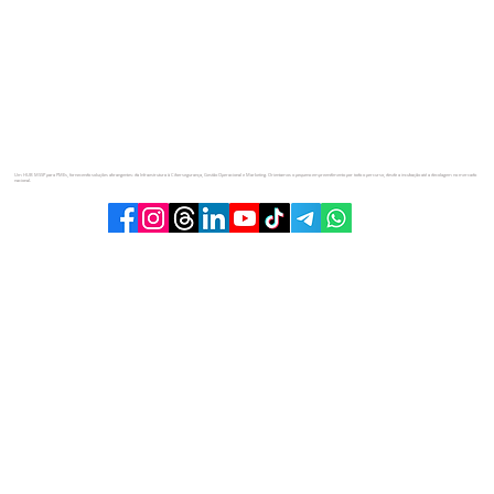
Um HUB MSSP para PMEs, fornecendo soluções abrangentes: da Infraestrutura à Cibersegurança, Gestão Operacional e Marketing. Orientamos o pequeno empreendimento por todo o percurso, desde a incubação até a decolagem no mercado
nacional.