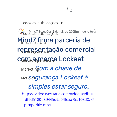
Todos as publicações
Mind7 Soluções
1 de jul. de 2022
2 min de leitura
Todos as publicações
Mind7 firma parceria de
Infraestrutura
representação comercial
Cibersegurança
com a marca Lockeet
Gestão Operacional
Com a chave de 
Marketing
segurança Lockeet é 
Notícias
simples estar seguro.
https://video.wixstatic.com/video/a4db0a
_fdf9d5180b89445d9a04fcaa75a108d0/72
0p/mp4/file.mp4