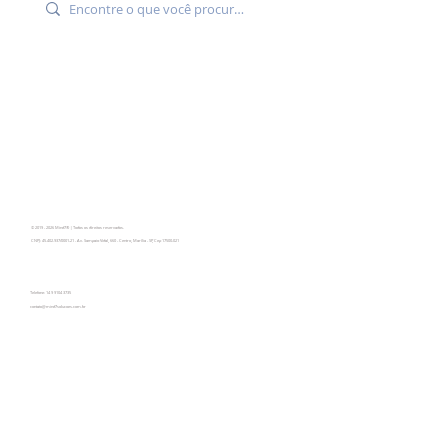
© 2019 - 2026 Mind7® | Todos os direitos reservados.
CNPJ: 45.402.937/0001-21 - Av. Sampaio Vidal, 660 - Centro, Marília - SP, Cep 17500-021
Telefone: 14 9 9104 3735
contato@mind7solucoes.com.br
Programa de
Compliance
Do Not Sell My Personal