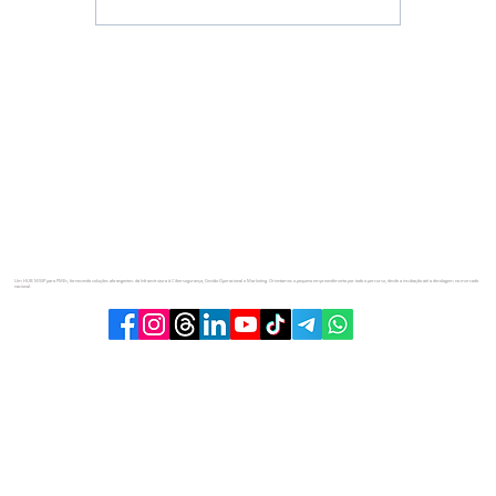
HTTPS é sinal de website protegido?
Um HUB MSSP para PMEs, fornecendo soluções abrangentes: da Infraestrutura à Cibersegurança, Gestão Operacional e Marketing. Orientamos o pequeno empreendimento por todo o percurso, desde a incubação até a decolagem no mercado
nacional.