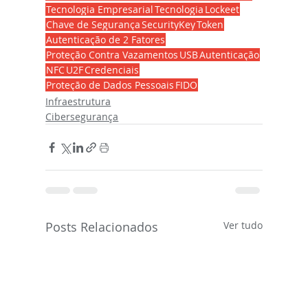
Tecnologia Empresarial
Tecnologia
Lockeet
Chave de Segurança
SecurityKey
Token
Autenticação de 2 Fatores
Proteção Contra Vazamentos
USB
Autenticação
NFC
U2F
Credenciais
Proteção de Dados Pessoais
FIDO
Infraestrutura
Cibersegurança
Posts Relacionados
Ver tudo