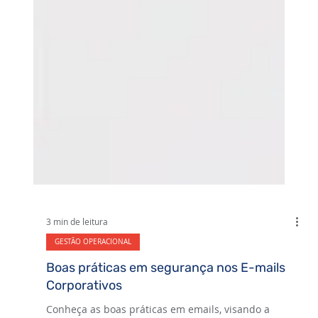
3 min de leitura