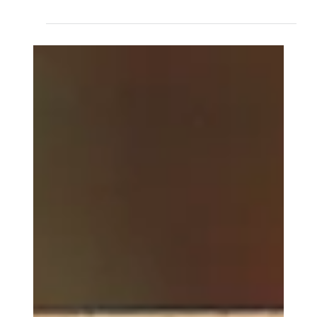
Mind7 firma parceria de representação
comercial com a Sendmarc especialista
em politica DMARC
A parceria estratégica faz da Mind7 a primeira
empresa representante da Sendmarc no Brasil.