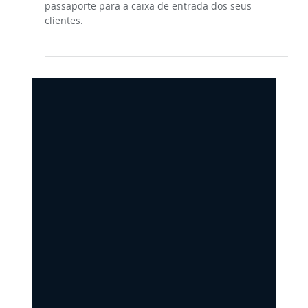
WEB e como garantir entregas de e-mail
com qualidade
Imagine a reputação do domínio na WEB como um
passaporte para a caixa de entrada dos seus
clientes.